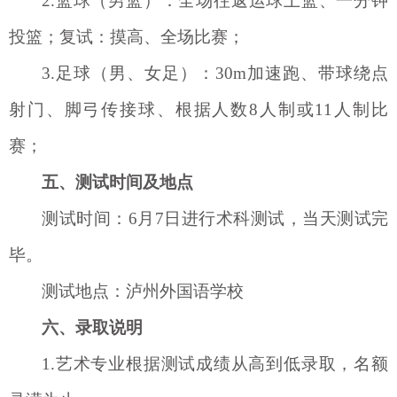
2.篮球（男篮）
：全场
往返
运球上篮、一分钟
投篮
；
复试：
摸高
、
全场比赛
；
3.
足球
（
男、女足
）
：
30m加速跑、带球绕点
射门、脚弓传接球、根据人数8人制或11人制比
赛；
五、
测试时间及地点
测试时间：
6
月
7日
进行
术科
测试，当天测试完
毕
。
测试地点：泸州外国语学校
六、
录取说明
1.
艺术专业根据测试成绩从高到低录取，名额