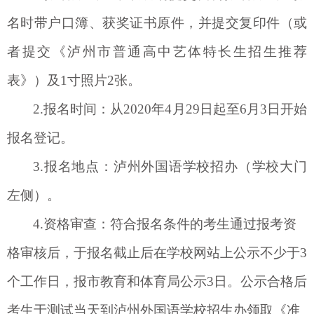
名时带户口簿、获奖证书原件，并提交复印件
（或
者提交
《泸州市普通高中艺体特长生招生推荐
表》
）及
1寸照片2张
。
2
.
报名时间：
从
2020年4月29日
起至
6月3日开始
报名登记。
3.报名地点：泸州外国语学校招办（学校大门
左侧）。
4.
资格审查：符合报名条件的考生通过报考资
格审核后，于报名截止后在学校网站上公示不少于
3
个工作日，报市教育和体育局公示3日。公示合格后
考生于测试当天到泸州外国语学校招生办领取《准