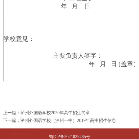
年 月 日
学校意见：
主要负责人签字：
年
月
日
(
盖章
上一篇：
泸州外国语学校2020年高中招生简章
下一篇：
泸州外国语学校（泸州一中）2019年高中招生信息
蜀ICP备2021025785号