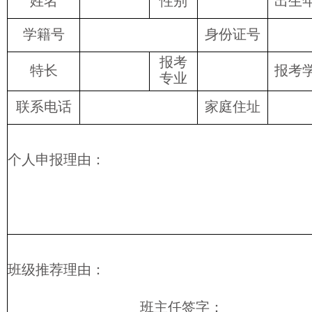
姓名
性别
出生
学籍号
身份证号
报考
特长
报考
专业
联系电话
家庭住址
个人申报理由：
班级推荐理由：
班主任签字：