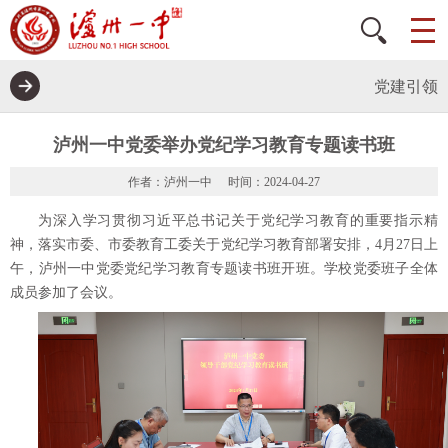
党建引领
泸州一中党委举办党纪学习教育专题读书班
作者：泸州一中
时间：2024-04-27
为深入学习贯彻习近平总书记关于党纪学习教育的重要指示精
神，落实市委、市委教育工委关于党纪学习教育部署安排，4月27日上
午，泸州一中党委党纪学习教育专题读书班开班。学校党委班子全体
成员参加了会议。