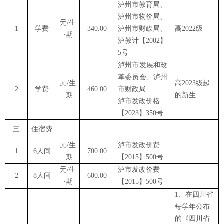
泸州市教育局、
泸州市物价局、
元
/生
1
学费
340.00
泸州市财政局、
高
2022级
·期
泸教计【
2002】
5号
泸州市发展和改
革委员会、泸州
元
/生
高
2023级起
2
学费
460.00
市财政局
·期
的新生
泸市发改价
格
【
2023】350号
三
住宿费
元
/生
泸市发改
价费
1
6人间
700.00
·期
【
2015】500号
元
/生
泸市发改价费
2
8人间
600.00
·期
【
2015】500号
1、在四川省
每学年公布
的《四川省