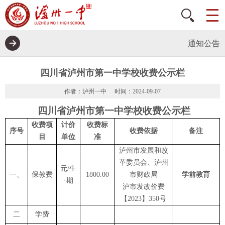
通知公告
四川省泸州市第一中学校收费公示栏
作者：泸州一中
时间：2024-09-07
四川省泸州市第一中学校收费公示栏
收费项
计价
收费标
序号
收费依据
备注
目
单位
准
泸州市发展和改
革委员会、泸州
元
/生
一、
保教费
1800.00
市财政局
学前教育
·期
泸市发改价费
【
2023】350号
二
学费