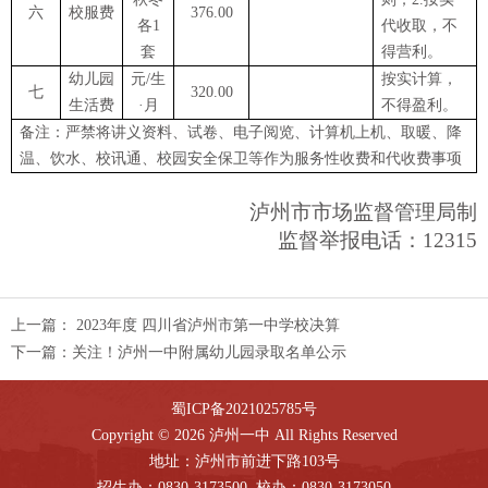
六
校服费
376.00
各1
代收取，不
套
得营利。
幼儿园
元
/生
按实计算，
七
320.00
生活费
·月
不得盈利。
备注：严禁将讲义资料、试卷、电子阅览、计算机上机、取暖、降
温、饮水、校讯通、校园安全保卫等作为服务性收费和代收费事项
泸州市市场监督管理局制
监督举报电话：
12315
上一篇：
2023年度 四川省泸州市第一中学校决算
下一篇：
关注！泸州一中附属幼儿园录取名单公示
蜀ICP备2021025785号
Copyright © 2026 泸州一中 All Rights Reserved
地址：泸州市前进下路103号
招生办：0830-3173500 校办：0830-3173050