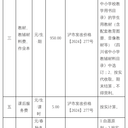
中小学校教
学用书目
录》的学生
用教材（含
教材、
配套教育图
教辅材
元
/生
泸市发改价
格
三
950.00
册、音像教
料费、
·期
【
20
24
】
277
号
材等）《四
作业本
川省中小学
教辅材料目
录》中选
订；2、按实
代收取。期
末结算，不
得营利。
元
/生
课后服
泸市发改价
格
五
·课
5.00
按实计算。
务费
【
20
24
】
277
号
时
元
/春
1.自愿原
秋冬
则；2.按实